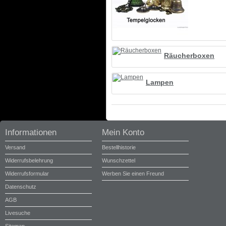
Räucherboxen
Lampen
Informationen
Mein Konto
Versand
Bestellhistorie
Widerrufsbelehrung
Wunschzettel
Widerrufsformular
Werben Sie einen Freund
Datenschutz
AGB
Livesuche
Sitemap