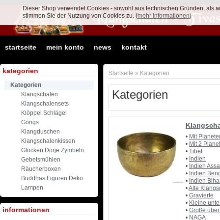
Dieser Shop verwendet Cookies - sowohl aus technischen Gründen, als a
stimmen Sie der Nutzung von Cookies zu. (
mehr Informationen
)
startseite
mein konto
news
kontakt
kategorien
Startseite
»
Kategorien
Kategorien
Kategorien
Klangschalen
Klangschalensets
Klöppel Schlägel
Gongs
Klangsch
Klangduschen
•
Mit Planete
Klangschalenkissen
•
Mit 2 Plan
Glocken Dorje Zymbeln
•
Tibet
•
Indien
Gebetsmühlen
•
Indien Ass
Räucherboxen
•
Indien Ben
Buddhas Figuren Deko
•
Indien Biha
Lampen
•
Alte Klang
•
Gravierte
•
Kleine unte
informationen
•
Große über
•
NAGA