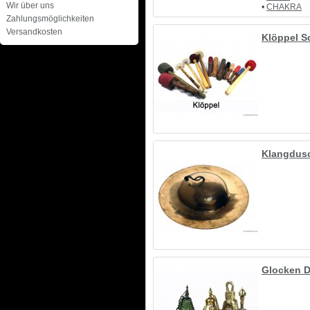
Wir über uns
•
CHAKRA
Zahlungsmöglichkeiten
Versandkosten
Klöppel S
Klangdus
Glocken D