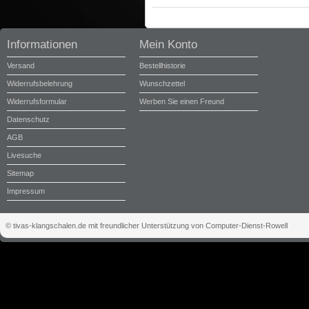
Informationen
Mein Konto
Versand
Bestellhistorie
Widerrufsbelehrung
Wunschzettel
Widerrufsformular
Werben Sie einen Freund
Datenschutz
AGB
Livesuche
Sitemap
Impressum
© tivas-klangschalen.de mit freundlicher Unterstützung von Computer-Dienst-Rowell