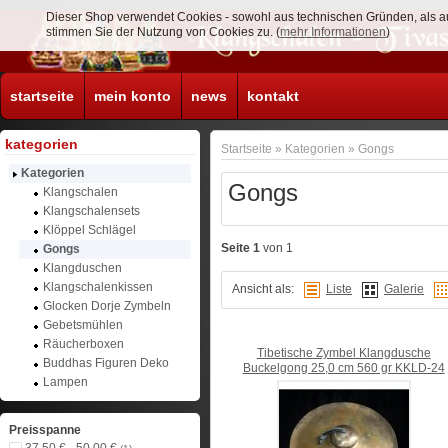
Dieser Shop verwendet Cookies - sowohl aus technischen Gründen, als a
stimmen Sie der Nutzung von Cookies zu. (
mehr Informationen
)
startseite
mein konto
news
kontakt
kategorien
Startseite
»
Kategorien
»
Gongs
Kategorien
Gongs
Klangschalen
Klangschalensets
Klöppel Schlägel
Seite 1
von 1
Gongs
Klangduschen
Klangschalenkissen
Ansicht als:
Liste
Galerie
Glocken Dorje Zymbeln
Gebetsmühlen
Räucherboxen
Tibetische Zymbel Klangdusche
Buddhas Figuren Deko
Buckelgong 25,0 cm 560 gr KKLD-24
Lampen
Preisspanne