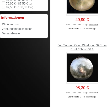
37,50 € - 50,00 €
(1)
75,00 € - 87,50 €
(1)
87,50 € - 100,00 €
(4)
informationen
49,90 €
Wir über uns
inkl. 19% USt., zzgl.
Versand
Lieferzeit
: 2 - 5 Werktage
Zahlungsmöglichkeiten
Versandkosten
Fen Sonnen Gong Windgong 39,1 cm
2104 gr MC32A-5
98,30 €
inkl. 19% USt., zzgl.
Versand
Lieferzeit
: 2 - 5 Werktage