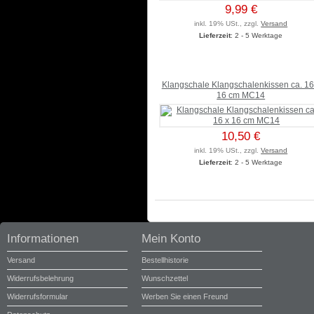
9,99 €
inkl. 19% USt., zzgl.
Versand
Lieferzeit
: 2 - 5 Werktage
Klangschale Klangschalenkissen ca. 16
16 cm MC14
10,50 €
inkl. 19% USt., zzgl.
Versand
Lieferzeit
: 2 - 5 Werktage
Informationen
Mein Konto
Versand
Bestellhistorie
Widerrufsbelehrung
Wunschzettel
Widerrufsformular
Werben Sie einen Freund