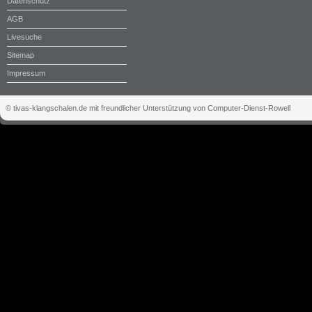
Datenschutz
AGB
Livesuche
Sitemap
Impressum
© tivas-klangschalen.de mit freundlicher Unterstützung von Computer-Dienst-Rowell