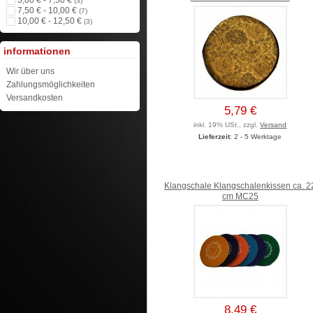
5,00 € - 7,50 €
(3)
7,50 € - 10,00 €
(7)
10,00 € - 12,50 €
(3)
informationen
Wir über uns
Zahlungsmöglichkeiten
Versandkosten
5,79 €
inkl. 19% USt., zzgl.
Versand
Lieferzeit
: 2 - 5 Werktage
Klangschale Klangschalenkissen ca. 2
cm MC25
8,49 €