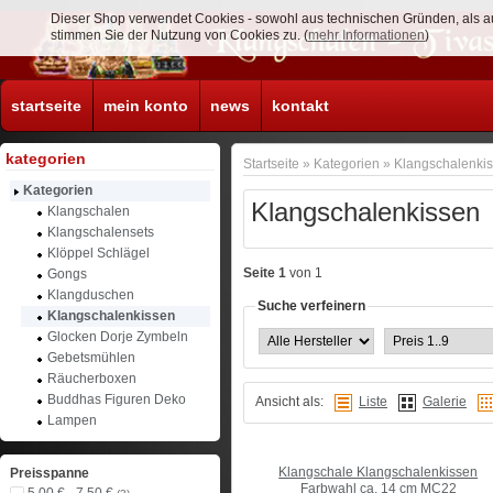
Dieser Shop verwendet Cookies - sowohl aus technischen Gründen, als a
stimmen Sie der Nutzung von Cookies zu. (
mehr Informationen
)
startseite
mein konto
news
kontakt
kategorien
Startseite
»
Kategorien
»
Klangschalenki
Kategorien
Klangschalenkissen
Klangschalen
Klangschalensets
Klöppel Schlägel
Seite 1
von 1
Gongs
Klangduschen
Suche verfeinern
Klangschalenkissen
Glocken Dorje Zymbeln
Gebetsmühlen
Räucherboxen
Buddhas Figuren Deko
Ansicht als:
Liste
Galerie
Lampen
Klangschale Klangschalenkissen
Preisspanne
Farbwahl ca. 14 cm MC22