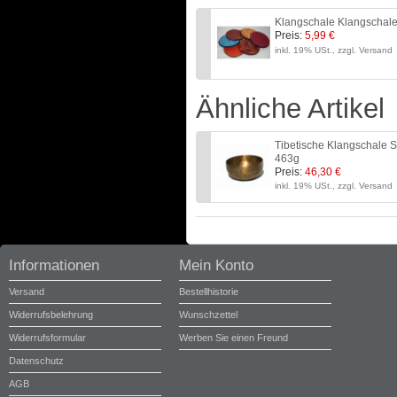
Klangschale Klangschal
Preis:
5,99 €
inkl. 19% USt., zzgl. Versand
Ähnliche Artikel
Tibetische Klangscha
463g
Preis:
46,30 €
inkl. 19% USt., zzgl. Versand
Informationen
Mein Konto
Versand
Bestellhistorie
Widerrufsbelehrung
Wunschzettel
Widerrufsformular
Werben Sie einen Freund
Datenschutz
AGB