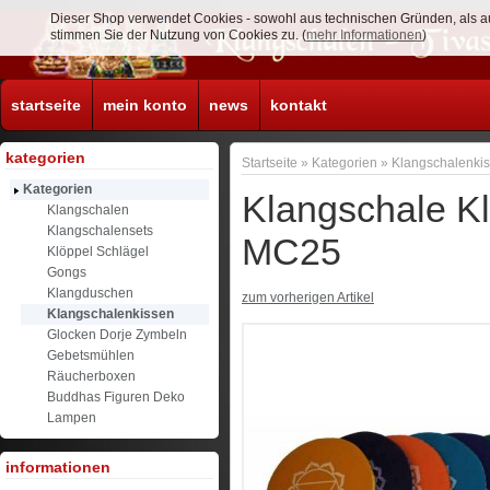
Dieser Shop verwendet Cookies - sowohl aus technischen Gründen, als a
stimmen Sie der Nutzung von Cookies zu. (
mehr Informationen
)
startseite
mein konto
news
kontakt
kategorien
Startseite
»
Kategorien
»
Klangschalenki
Kategorien
Klangschale K
Klangschalen
Klangschalensets
MC25
Klöppel Schlägel
Gongs
Klangduschen
zum vorherigen Artikel
Klangschalenkissen
Glocken Dorje Zymbeln
Gebetsmühlen
Räucherboxen
Buddhas Figuren Deko
Lampen
informationen