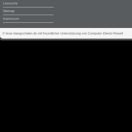
Livesuche
Sitemap
Impressum
© tivas-klangschalen.de mit freundlicher Unterstützung von Computer-Dienst-Rowell