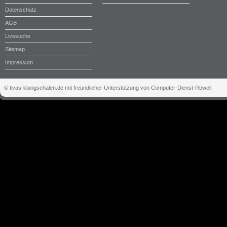
Datenschutz
AGB
Livesuche
Sitemap
Impressum
© tivas-klangschalen.de mit freundlicher Unterstützung von Computer-Dienst-Rowell