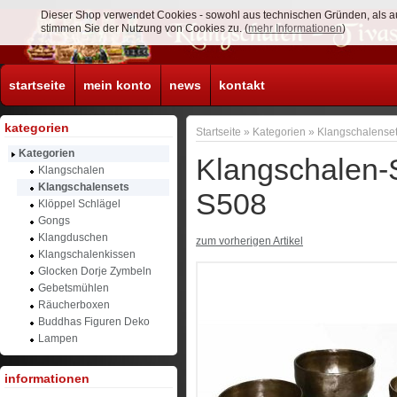
Dieser Shop verwendet Cookies - sowohl aus technischen Gründen, als a
stimmen Sie der Nutzung von Cookies zu. (
mehr Informationen
)
startseite
mein konto
news
kontakt
kategorien
Startseite
»
Kategorien
»
Klangschalense
Kategorien
Klangschalen-
Klangschalen
Klangschalensets
S508
Klöppel Schlägel
Gongs
Klangduschen
zum vorherigen Artikel
Klangschalenkissen
Glocken Dorje Zymbeln
Gebetsmühlen
Räucherboxen
Buddhas Figuren Deko
Lampen
informationen