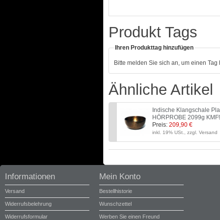
Produkt Tags
Ihren Produkttag hinzufügen
Bitte melden Sie sich an, um einen Tag
Ähnliche Artikel
Indische Klangschale P
HÖRPROBE 2099g KMF
Preis:
209,90 €
inkl. 19% USt., zzgl. Versand
Informationen
Mein Konto
Versand
Bestellhistorie
Widerrufsbelehrung
Wunschzettel
Widerrufsformular
Werben Sie einen Freund