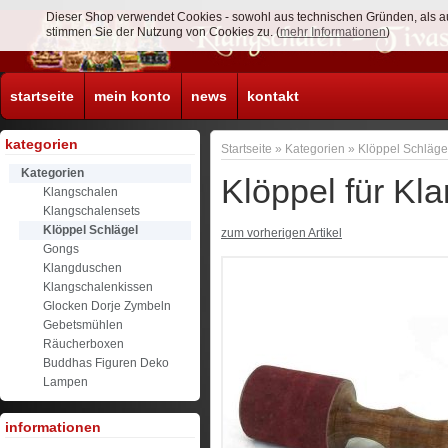
Dieser Shop verwendet Cookies - sowohl aus technischen Gründen, als a
stimmen Sie der Nutzung von Cookies zu. (
mehr Informationen
)
startseite
mein konto
news
kontakt
kategorien
Startseite
»
Kategorien
»
Klöppel Schläge
Kategorien
Klöppel für Kl
Klangschalen
Klangschalensets
Klöppel Schlägel
zum vorherigen Artikel
Gongs
Klangduschen
Klangschalenkissen
Glocken Dorje Zymbeln
Gebetsmühlen
Räucherboxen
Buddhas Figuren Deko
Lampen
informationen