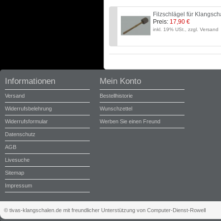
Filzschlägel für Klangsc
Preis:
17,90 €
inkl. 19% USt., zzgl. Versand
Informationen
Mein Konto
Versand
Bestellhistorie
Widerrufsbelehrung
Wunschzettel
Widerrufsformular
Werben Sie einen Freund
Datenschutz
AGB
Livesuche
Sitemap
Impressum
© tivas-klangschalen.de mit freundlicher Unterstützung von Computer-Dienst-Rowell