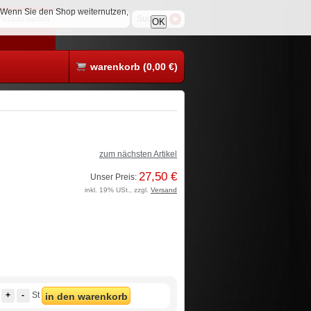
. Wenn Sie den Shop weiternutzen,
OK
warenkorb (0,00 €)
zum nächsten Artikel
27,50 €
Unser Preis:
inkl. 19% USt., zzgl.
Versand
+
-
St
in den warenkorb