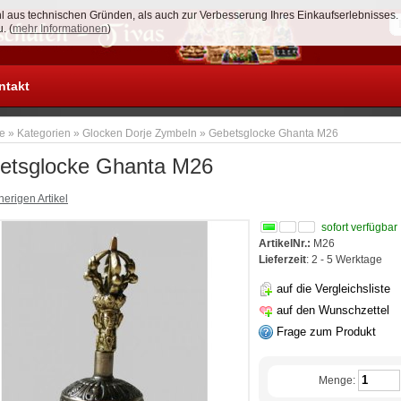
 aus technischen Gründen, als auch zur Verbesserung Ihres Einkaufserlebnisses
Anmelden
. (
mehr Informationen
)
ntakt
te
»
Kategorien
»
Glocken Dorje Zymbeln
»
Gebetsglocke Ghanta M26
etsglocke Ghanta M26
erigen Artikel
sofort verfügbar
ArtikelNr.:
M26
Lieferzeit
: 2 - 5 Werktage
auf die Vergleichsliste
auf den Wunschzettel
Frage zum Produkt
Menge: