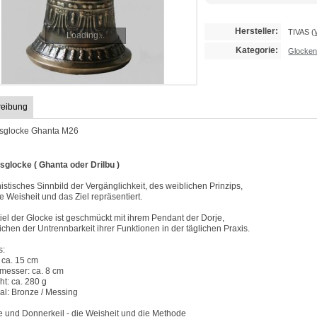
Hersteller:
TIVAS
(
Loading...
Kategorie:
Glocken
reibung
sglocke Ghanta M26
sglocke ( Ghanta oder Drilbu )
stisches Sinnbild der Vergänglichkeit, des weiblichen Prinzips,
e Weisheit und das Ziel repräsentiert.
iel der Glocke ist geschmückt mit ihrem Pendant der Dorje,
ichen der Untrennbarkeit ihrer Funktionen in der täglichen Praxis.
s:
 ca. 15 cm
messer: ca. 8 cm
t: ca. 280 g
al: Bronze / Messing
e und Donnerkeil - die Weisheit und die Methode