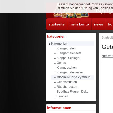
Dieser Shop verwendet Cookies - sowohl
stimmen Sie der Nutzung von Cookies zu
startseite
mein konto
news
ko
kategorien
Startsei
Kategorien
Geb
Klangschalen
Klangschalensets
zum vorh
Klöppel Schlägel
Gongs
Klangduschen
Klangschalenkissen
Glocken Dorje Zymbeln
Gebetsmühlen
Räucherboxen
Buddhas Figuren Deko
Lampen
informationen