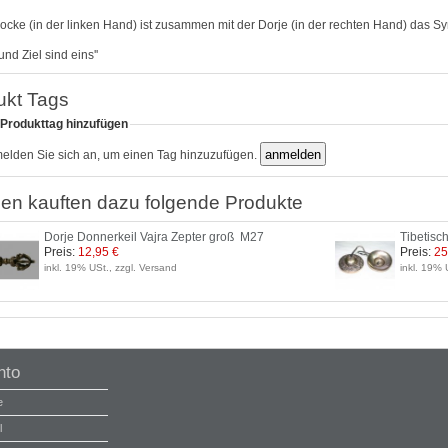
ocke (in der linken Hand) ist zusammen mit der Dorje (in der rechten Hand) das Sy
und Ziel sind eins''
ukt Tags
 Produkttag hinzufügen
melden Sie sich an, um einen Tag hinzuzufügen.
en kauften dazu folgende Produkte
Dorje Donnerkeil Vajra Zepter groß M27
Tibetis
Preis:
12,95 €
Preis:
25
inkl. 19% USt., zzgl. Versand
inkl. 19% 
nto
e
l