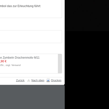
mbol das zur Erleuchtung führt:
che Zymbeln Drachenmotiv M11
Gebetsmühle Mani-Mühl
,90 €
Preis:
32,50 €
USt., zzgl. Versand
inkl. 19% USt., zzgl. Versand
Zurück
Nach oben
Drucken