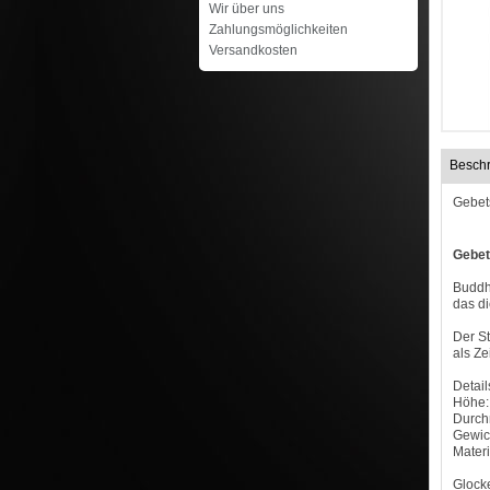
Wir über uns
Zahlungsmöglichkeiten
Versandkosten
Besch
Gebet
Gebet
Buddhi
das di
Der St
als Ze
Detail
Höhe:
Durch
Gewich
Materi
Glock