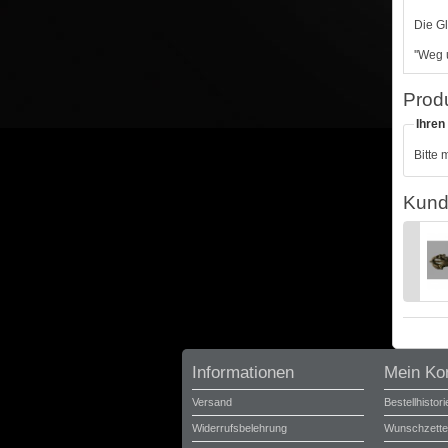
Die Gl
''Weg 
Prod
Ihren
Bitte 
Kund
Informationen
Mein Ko
Versand
Bestellhistori
Widerrufsbelehrung
Wunschzette