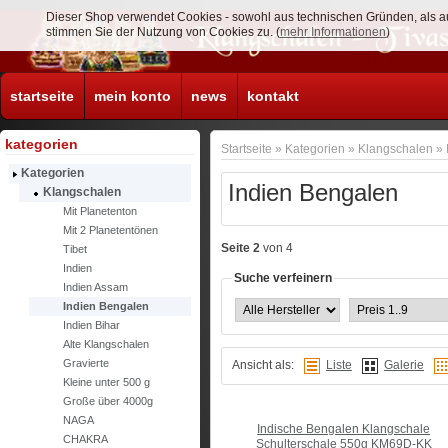
Dieser Shop verwendet Cookies - sowohl aus technischen Gründen, als a
stimmen Sie der Nutzung von Cookies zu. (
mehr Informationen
)
startseite
mein konto
news
kontakt
kategorien
Startseite
»
Kategorien
»
Klangschalen
»
Kategorien
Indien Bengalen
Klangschalen
Mit Planetenton
Mit 2 Planetentönen
Seite 2
von 4
Tibet
Indien
Suche verfeinern
Indien Assam
Indien Bengalen
Indien Bihar
Alte Klangschalen
Gravierte
Ansicht als:
Liste
Galerie
Kleine unter 500 g
Große über 4000g
NAGA
Indische Bengalen Klangschale
CHAKRA
Schulterschale 550g KM69D-KK