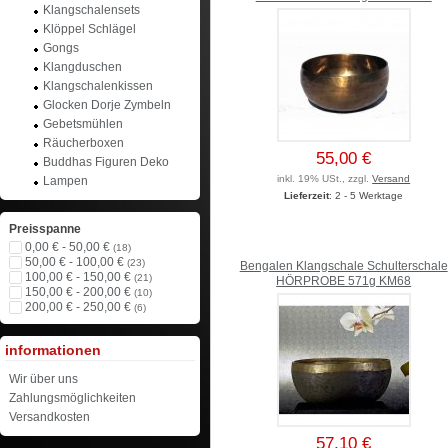
Klangschalensets
Klöppel Schlägel
Gongs
Klangduschen
Klangschalenkissen
Glocken Dorje Zymbeln
Gebetsmühlen
Räucherboxen
55,00 €
Buddhas Figuren Deko
inkl. 19% USt., zzgl.
Versand
Lampen
Lieferzeit
: 2 - 5 Werktage
Preisspanne
0,00 € - 50,00 €
(18)
50,00 € - 100,00 €
(23)
Bengalen Klangschale Schulterschale
100,00 € - 150,00 €
(21)
HÖRPROBE 571g KM68
150,00 € - 200,00 €
(10)
200,00 € - 250,00 €
(6)
informationen
Wir über uns
Zahlungsmöglichkeiten
Versandkosten
57,10 €