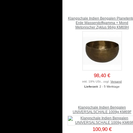
Klangschale Indien Bengalen Planetent
Erde Wasserstoffgamma + Mond
Metonischer Zyklus 984g KM69H
98,40 €
inkl. 19% USt., zzgl.
Versand
Lieferzeit
: 2 - 5 Werktage
Klangschale Indien Bengalen
UNIVERSALSCHALE 1009g KM69F
100,90 €