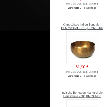
inkl. 19% USt., zzgl.
Versand
Lieferzeit
: 2 - 5 Werktage
Klangschale Indien Bengalen
HERZSCHALE 619g KM69F-KK
61,90 €
inkl. 19% USt., zzgl.
Versand
Lieferzeit
: 2 - 5 Werktage
Indische Bengalen Klangschale
Herzschale 730g KM69D-KK