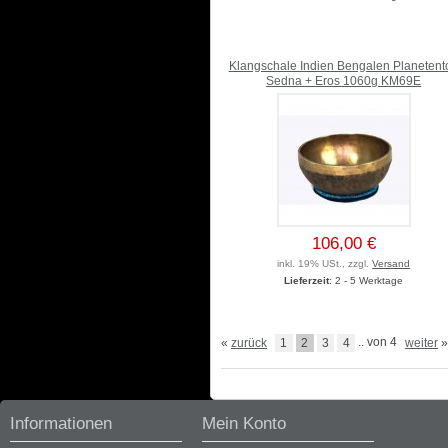
Klangschale Indien Bengalen Planetent
Sedna + Eros 1060g KM69E
106,00 €
inkl. 19% USt., zzgl.
Versand
Lieferzeit
: 2 - 5 Werktage
«
zurück
1
2
3
4
.. von 4
weiter
Informationen
Mein Konto