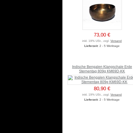
73,00 €
inkl. 19% USt., zzgl.
Versand
Lieferzeit
: 2 - 5 Werktage
Indische Bengalen Klangschale Erde
Sternentag 809g KM69D-KK
80,90 €
inkl. 19% USt., zzgl.
Versand
Lieferzeit
: 2 - 5 Werktage