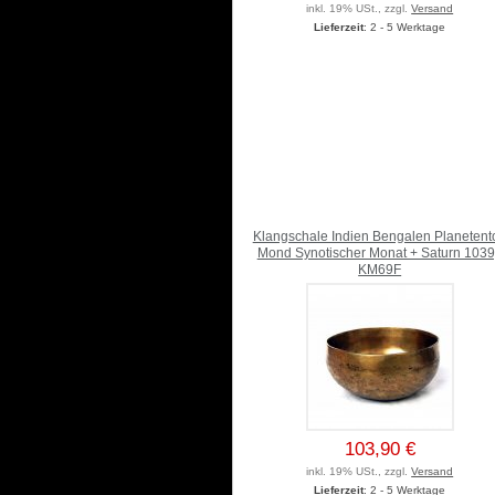
inkl. 19% USt., zzgl.
Versand
Lieferzeit
: 2 - 5 Werktage
Klangschale Indien Bengalen Planetent
Mond Synotischer Monat + Saturn 103
KM69F
103,90 €
inkl. 19% USt., zzgl.
Versand
Lieferzeit
: 2 - 5 Werktage