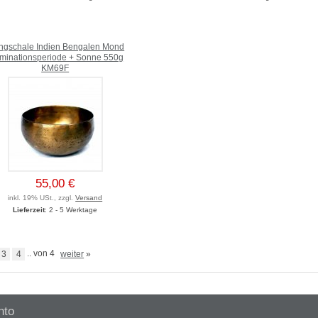
ngschale Indien Bengalen Mond
minationsperiode + Sonne 550g
KM69F
55,00 €
inkl. 19% USt., zzgl.
Versand
Lieferzeit
: 2 - 5 Werktage
3
4
.. von 4
weiter
»
nto