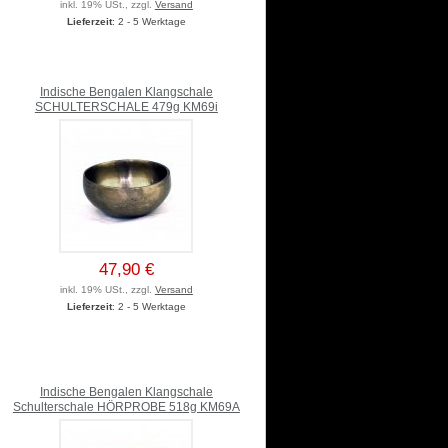
inkl. 19% USt., zzgl.
Versand
Lieferzeit
: 2 - 5 Werktage
Indische Bengalen Klangschale
SCHULTERSCHALE 479g KM69i
47,90 €
inkl. 19% USt., zzgl.
Versand
Lieferzeit
: 2 - 5 Werktage
Indische Bengalen Klangschale
Schulterschale HÖRPROBE 518g KM69A