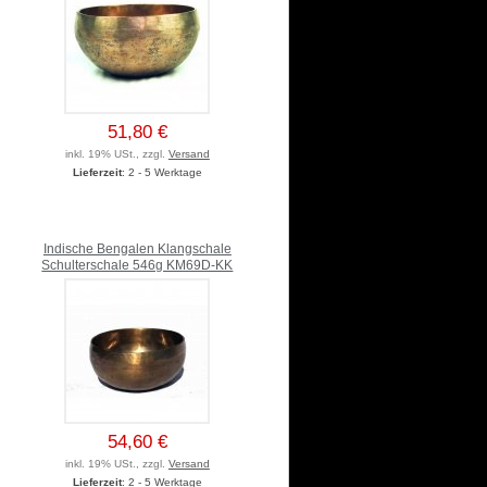
51,80 €
inkl. 19% USt., zzgl.
Versand
Lieferzeit
: 2 - 5 Werktage
Indische Bengalen Klangschale
Schulterschale 546g KM69D-KK
54,60 €
inkl. 19% USt., zzgl.
Versand
Lieferzeit
: 2 - 5 Werktage