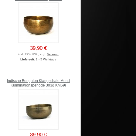
39,90 €
inkl. 19% USt., zzgl.
Versand
Lieferzeit
: 2 - 5 Werktage
Indische Bengalen Klangschale Mond
Kulminationsperiode 303g KM69i
39,90 €