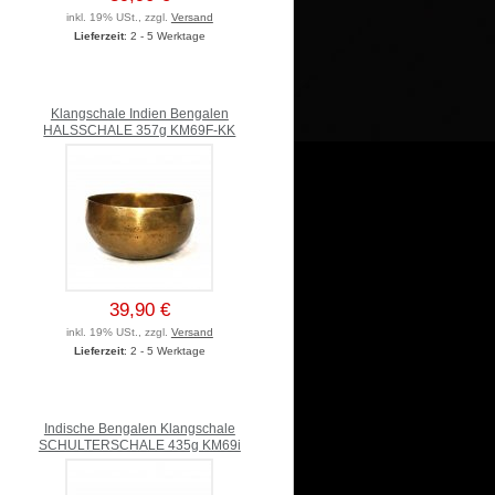
inkl. 19% USt., zzgl.
Versand
Lieferzeit
: 2 - 5 Werktage
Klangschale Indien Bengalen
HALSSCHALE 357g KM69F-KK
39,90 €
inkl. 19% USt., zzgl.
Versand
Lieferzeit
: 2 - 5 Werktage
Indische Bengalen Klangschale
SCHULTERSCHALE 435g KM69i