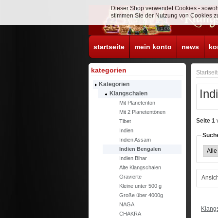
Dieser Shop verwendet Cookies - sowohl
stimmen Sie der Nutzung von Cookies zu
startseite
mein konto
news
ko
kategorien
Startsei
Kategorien
Ind
Klangschalen
Mit Planetenton
Mit 2 Planetentönen
Seite 1
Tibet
Indien
Suche
Indien Assam
Indien Bengalen
Indien Bihar
Alte Klangschalen
Gravierte
Ansich
Kleine unter 500 g
Große über 4000g
NAGA
Klang
CHAKRA