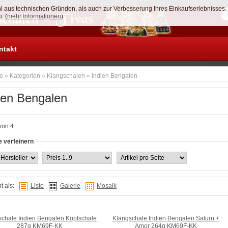
 aus technischen Gründen, als auch zur Verbesserung Ihres Einkaufserlebnisses
Anmelden
. (
mehr Informationen
)
ntakt
te
»
Kategorien
»
Klangschalen
»
Indien Bengalen
ien Bengalen
von 4
 verfeinern
t als:
Liste
Galerie
Mosaik
schale Indien Bengalen Kopfschale
Klangschale Indien Bengalen Saturn +
287g KM69F-KK
Amor 264g KM69F-KK