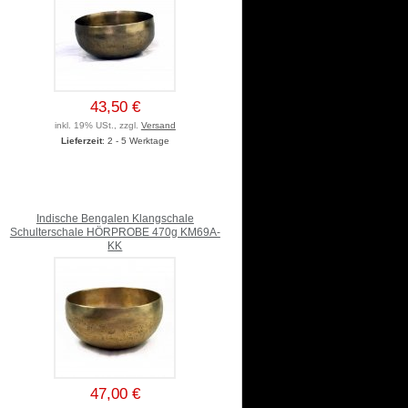
43,50 €
inkl. 19% USt., zzgl.
Versand
Lieferzeit
: 2 - 5 Werktage
Indische Bengalen Klangschale
Schulterschale HÖRPROBE 470g KM69A-
KK
47,00 €