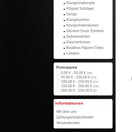
Klangschalensets
Klöppel Schlägel
Gongs
Klangduschen
Klangschalenkissen
Glocken Dorje Zymbeln
Gebetsmühlen
Räucherboxen
Buddhas Figuren Deko
Lampen
Preisspanne
0,00 € - 50,00 €
(18)
50,00 € - 100,00 €
(23)
100,00 € - 150,00 €
(21)
150,00 € - 200,00 €
(10)
200,00 € - 250,00 €
(6)
informationen
Wir über uns
Zahlungsmöglichkeiten
Versandkosten