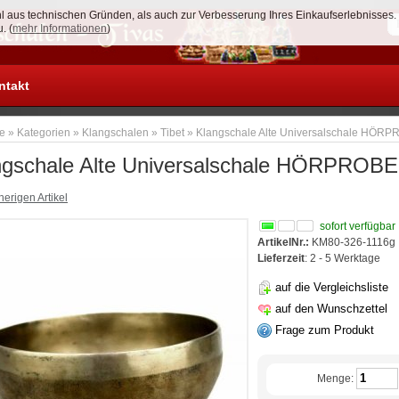
 aus technischen Gründen, als auch zur Verbesserung Ihres Einkaufserlebnisses
Anmelden
. (
mehr Informationen
)
ntakt
te
»
Kategorien
»
Klangschalen
»
Tibet
»
Klangschale Alte Universalschale HÖR
ngschale Alte Universalschale HÖRPROB
erigen Artikel
sofort verfügbar
ArtikelNr.:
KM80-326-1116g
Lieferzeit
: 2 - 5 Werktage
auf die Vergleichsliste
auf den Wunschzettel
Frage zum Produkt
Menge: