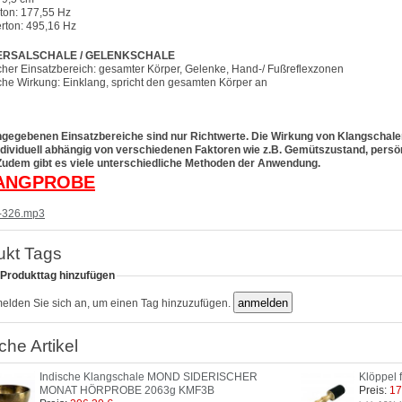
ton: 177,55 Hz
rton: 495,16 Hz
ERSALSCHALE / GELENKSCHALE
cher Einsatzbereich: gesamter Körper, Gelenke, Hand-/ Fußreflexzonen
che Wirkung: Einklang, spricht den gesamten Körper an
ngegebenen Einsatzbereiche sind nur Richtwerte. Die Wirkung von Klangschale
ndividuell abhängig von verschiedenen Faktoren wie z.B. Gemütszustand, persö
Zudem gibt es viele unterschiedliche Methoden der Anwendung.
ANGPROBE
-326.mp3
ukt Tags
 Produkttag hinzufügen
melden Sie sich an, um einen Tag hinzuzufügen.
che Artikel
Indische Klangschale MOND SIDERISCHER
Klöppel 
MONAT HÖRPROBE 2063g KMF3B
Preis:
17