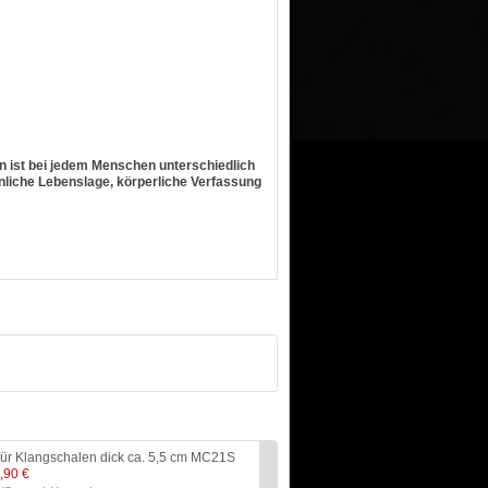
n ist bei jedem Menschen unterschiedlich
nliche Lebenslage, körperliche Verfassung
für Klangschalen dick ca. 5,5 cm MC21S
Klangschale Indien Be
358g KM69F
,90 €