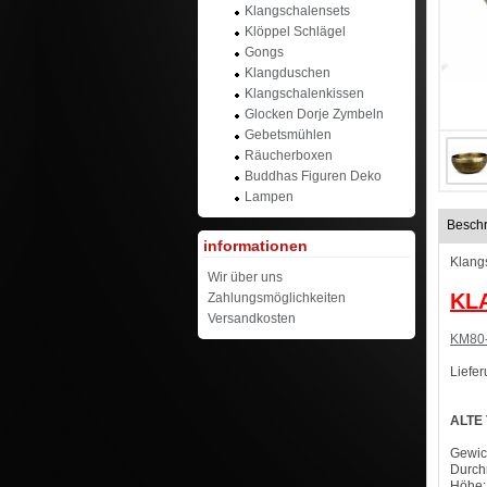
Klangschalensets
Klöppel Schlägel
Gongs
Klangduschen
Klangschalenkissen
Glocken Dorje Zymbeln
Gebetsmühlen
Räucherboxen
Buddhas Figuren Deko
Lampen
Besch
informationen
Klang
Wir über uns
KL
Zahlungsmöglichkeiten
Versandkosten
KM80
Liefe
ALTE
Gewic
Durch
Höhe: