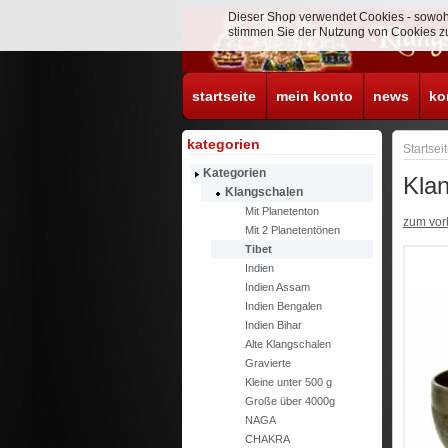
Dieser Shop verwendet Cookies - sowohl
stimmen Sie der Nutzung von Cookies zu
startseite
mein konto
news
ko
kategorien
Startsei
Kategorien
Kla
Klangschalen
Mit Planetenton
zum vorh
Mit 2 Planetentönen
Tibet
Indien
Indien Assam
Indien Bengalen
Indien Bihar
Alte Klangschalen
Gravierte
Kleine unter 500 g
Große über 4000g
NAGA
CHAKRA