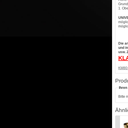
Grund
1. Obe
UNIV
mögli
mögli
Die a
und i
usw. 
KL
KM80
Prod
Ihren
Bitte 
Ähnli