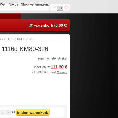
. Wenn Sie den Shop weiternutzen,
OK
warenkorb (0,00 €)
PROBE 1116g KM80-326
E 1116g KM80-326
zum nächsten Artikel
111,60 €
Unser Preis:
inkl. 19% USt., zzgl.
Versand
+
-
St
in den warenkorb