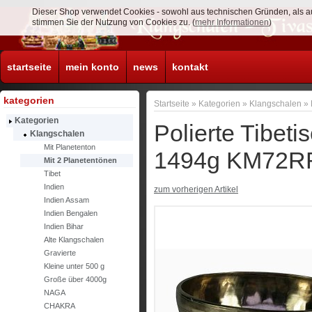
Dieser Shop verwendet Cookies - sowohl aus technischen Gründen, als a
stimmen Sie der Nutzung von Cookies zu. (
mehr Informationen
)
startseite
mein konto
news
kontakt
kategorien
Startseite
»
Kategorien
»
Klangschalen
»
Kategorien
Polierte Tibe
Klangschalen
Mit Planetenton
1494g KM72R
Mit 2 Planetentönen
Tibet
Indien
zum vorherigen Artikel
Indien Assam
Indien Bengalen
Indien Bihar
Alte Klangschalen
Gravierte
Kleine unter 500 g
Große über 4000g
NAGA
CHAKRA