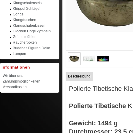
Klangschalensets
Klöppel Schlägel
Gongs
Klangduschen
Klangschalenkissen
Glocken Dorje Zymbeln
Gebetsmühlen
Räucherboxen
Buddhas Figuren Deko
Lampen
informationen
Wir über uns
Beschreibung
Zahlungsmöglichkeiten
Polierte Tibetische
Versandkosten
Polierte Tibetische
Gewicht: 1494 g
Durchmesser: 23,5 