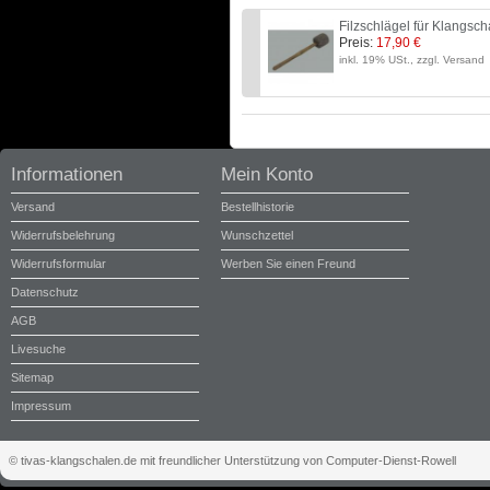
Filzschlägel für Klangsc
Preis:
17,90 €
inkl. 19% USt., zzgl. Versand
Informationen
Mein Konto
Versand
Bestellhistorie
Widerrufsbelehrung
Wunschzettel
Widerrufsformular
Werben Sie einen Freund
Datenschutz
AGB
Livesuche
Sitemap
Impressum
© tivas-klangschalen.de mit freundlicher Unterstützung von Computer-Dienst-Rowell