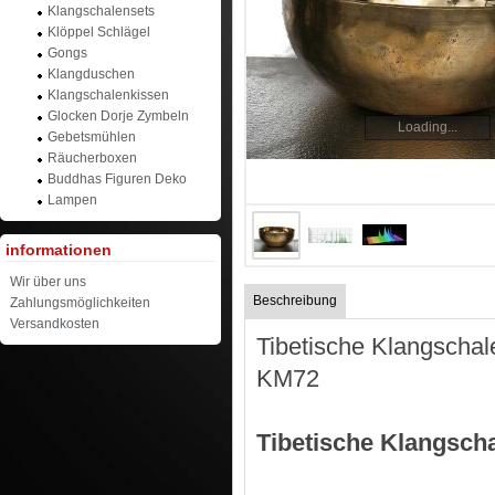
Klangschalensets
Klöppel Schlägel
Gongs
Klangduschen
Klangschalenkissen
Glocken Dorje Zymbeln
Loading...
Gebetsmühlen
Räucherboxen
Buddhas Figuren Deko
Lampen
informationen
Wir über uns
Beschreibung
Zahlungsmöglichkeiten
Versandkosten
Tibetische Klangschal
KM72
Tibetische Klangs