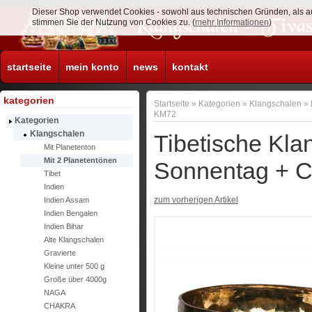
Dieser Shop verwendet Cookies - sowohl aus technischen Gründen, als a
stimmen Sie der Nutzung von Cookies zu. (
mehr Informationen
)
startseite
mein konto
news
kontakt
kategorien
Startseite
»
Kategorien
»
Klangschalen
»
KM72
Kategorien
Klangschalen
Tibetische Kla
Mit Planetenton
Mit 2 Planetentönen
Sonnentag + C
Tibet
Indien
zum vorherigen Artikel
Indien Assam
Indien Bengalen
Indien Bihar
Alte Klangschalen
Gravierte
Kleine unter 500 g
Große über 4000g
NAGA
CHAKRA