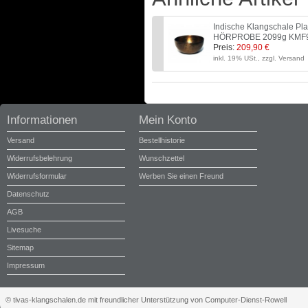
Indische Klangschale P
HÖRPROBE 2099g KMF
Preis:
209,90 €
inkl. 19% USt., zzgl. Versand
Informationen
Mein Konto
Versand
Bestellhistorie
Widerrufsbelehrung
Wunschzettel
Widerrufsformular
Werben Sie einen Freund
Datenschutz
AGB
Livesuche
Sitemap
Impressum
© tivas-klangschalen.de mit freundlicher Unterstützung von Computer-Dienst-Rowell