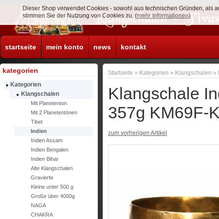
Dieser Shop verwendet Cookies - sowohl aus technischen Gründen, als a
stimmen Sie der Nutzung von Cookies zu. (
mehr Informationen
)
startseite
mein konto
news
kontakt
kategorien
Startseite
»
Kategorien
»
Klangschalen
»
Kategorien
Klangschale 
Klangschalen
Mit Planetenton
357g KM69F-
Mit 2 Planetentönen
Tibet
Indien
zum vorherigen Artikel
Indien Assam
Indien Bengalen
Indien Bihar
Alte Klangschalen
Gravierte
Kleine unter 500 g
Große über 4000g
NAGA
CHAKRA