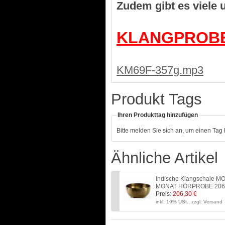
Zudem gibt es viele
KLANGPROB
KM69F-357g.mp3
Produkt Tags
Ihren Produkttag hinzufügen
Bitte melden Sie sich an, um einen Tag
Ähnliche Artikel
Indische Klangschale 
MONAT HÖRPROBE 206
Preis:
206,30 €
inkl. 19% USt., zzgl. Versand