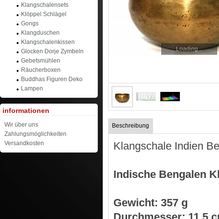
Klangschalensets
Klöppel Schlägel
Gongs
Klangduschen
Klangschalenkissen
Loading...
Glocken Dorje Zymbeln
Gebetsmühlen
Räucherboxen
Buddhas Figuren Deko
Lampen
informationen
Wir über uns
Beschreibung
Zahlungsmöglichkeiten
Klangschale Indien
Versandkosten
Indische Bengalen 
Gewicht: 357 g
Durchmesser: 11,5 