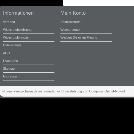
Informationen
Mein Konto
Versand
Bestellhistorie
Widerrufsbelehrung
Wunschzettel
Widerrufsformular
Werben Sie einen Freund
Datenschutz
AGB
Livesuche
Sitemap
Impressum
© tivas-klangschalen.de mit freundlicher Unterstützung von Computer-Dienst-Rowell